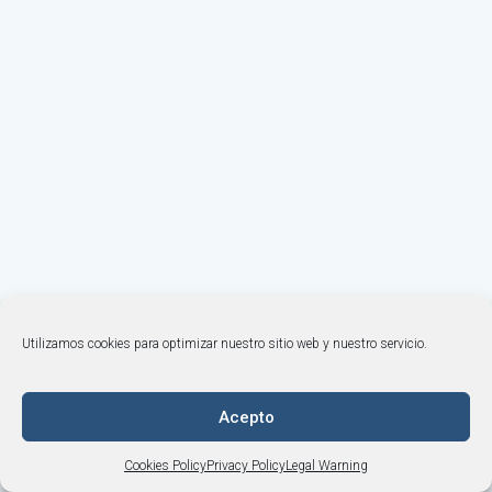
Utilizamos cookies para optimizar nuestro sitio web y nuestro servicio.
© BONEMODELS |
Legal Warning
·
Privacy Policy
·
Cookies Policy
·
Terms and Conditions
+34 964 253 843
·
Acepto
info@bonemodels.es
Cookies Policy
Privacy Policy
Legal Warning