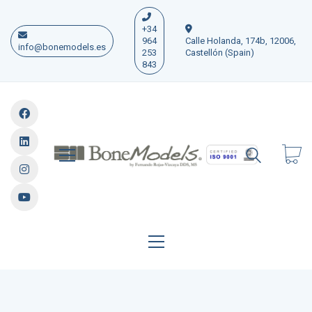
+34
964
Calle Holanda, 174b, 12006,
info@bonemodels.es
253
Castellón (Spain)
843