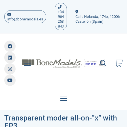
+34
964
Calle Holanda, 174b, 12006,
info@bonemodels.es
253
Castellón (Spain)
843
Transparent moder all-on-“x” with
FP3