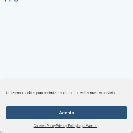
Utilizamos cookies para optimizar nuestro sitio web y nuestro servicio.
© BONEMODELS |
Legal Warning
·
Privacy Policy
·
Cookies Policy
·
Terms and Conditions
+34 964 253 843
·
Acepto
info@bonemodels.es
Cookies Policy
Privacy Policy
Legal Warning