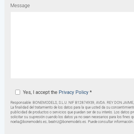
Message
Yes, I accept the
Privacy Policy
*
Responsable: BONEMODELS, S.L.U. NIF B12874939, AVDA. REY DON JAIME,
La finalidad del tratamiento de los datos para la que usted da su consentimient
publicidad de productos o servicios que puedan ser de su interés. Los datos prop
solicitar su supresión cuando los datos ya no sean necesarios para los fines qu
noelia@bonemodels.es; beatriz@bonemodels.es. Puede consultar información