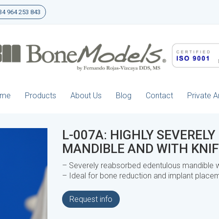
4 964 253 843
ome
Products
About Us
Blog
Contact
Private A
L-007A: HIGHLY SEVEREL
MANDIBLE AND WITH KNIF
– Severely reabsorbed edentulous mandible wi
– Ideal for bone reduction and implant placeme
Request info