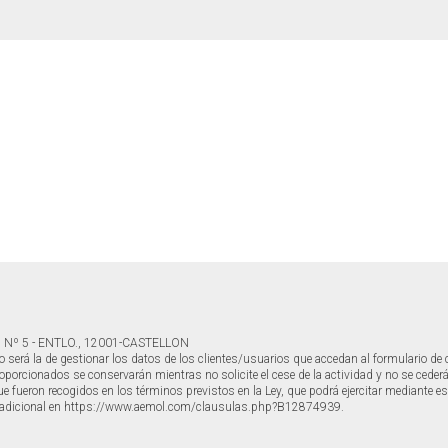
 Nº 5 - ENTLO., 12001-CASTELLON
o será la de gestionar los datos de los clientes/usuarios que accedan al formulario de
orcionados se conservarán mientras no solicite el cese de la actividad y no se cederán a
e fueron recogidos en los términos previstos en la Ley, que podrá ejercitar mediante es
 adicional en https://www.aemol.com/clausulas.php?B12874939.