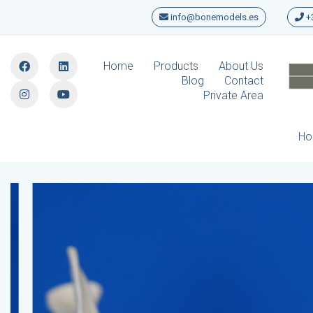
info@bonemodels.es
+3
Home
Products
About Us
Blog
Contact
Private Area
H