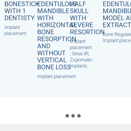
BONESTICK
EDENTULOUS
HALF
EDENTUL
WITH 1
MANDIBLE
SKULL
MANDIB
DENTISTY
WITH
WITH
MODEL A
HORIZONTAL
SEVERE
EXTRACT
Implant
BONE
RESORTION
placement
Bone Regulari
RESORPTION
Implant plac
Implant
AND
placement
WITHOUT
,
Sinus lift
,
VERTICAL
Zygomatic
implants
BONE LOSS
Implant placement