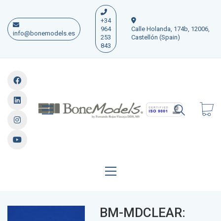
+34
964
Calle Holanda, 174b, 12006,
info@bonemodels.es
253
Castellón (Spain)
843
BM-MDCLEAR: