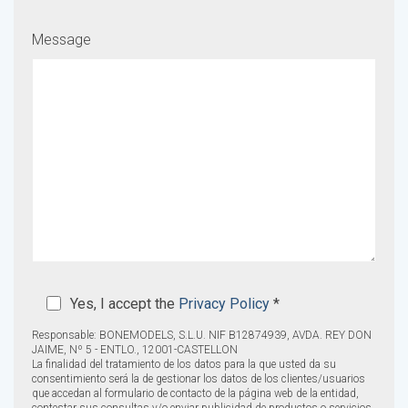
Message
Yes, I accept the
Privacy Policy
*
Responsable: BONEMODELS, S.L.U. NIF B12874939, AVDA. REY DON
JAIME, Nº 5 - ENTLO., 12001-CASTELLON
La finalidad del tratamiento de los datos para la que usted da su
consentimiento será la de gestionar los datos de los clientes/usuarios
que accedan al formulario de contacto de la página web de la entidad,
contestar sus consultas y/o enviar publicidad de productos o servicios