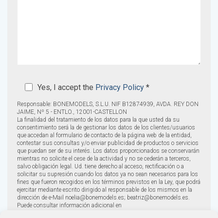
Yes, I accept the
Privacy Policy
*
Responsable: BONEMODELS, S.L.U. NIF B12874939, AVDA. REY DON
JAIME, Nº 5 - ENTLO., 12001-CASTELLON
La finalidad del tratamiento de los datos para la que usted da su
consentimiento será la de gestionar los datos de los clientes/usuarios
que accedan al formulario de contacto de la página web de la entidad,
contestar sus consultas y/o enviar publicidad de productos o servicios
que puedan ser de su interés. Los datos proporcionados se conservarán
mientras no solicite el cese de la actividad y no se cederán a terceros,
salvo obligación legal. Ud. tiene derecho al acceso, rectificación o a
solicitar su supresión cuando los datos ya no sean necesarios para los
fines que fueron recogidos en los términos previstos en la Ley, que podrá
ejercitar mediante escrito dirigido al responsable de los mismos en la
dirección de e-Mail noelia@bonemodels.es; beatriz@bonemodels.es.
Puede consultar información adicional en
https://www.aemol.com/clausulas.php?B12874939.