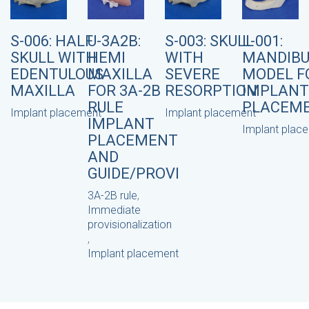
S-006: HALF
U-3A2B:
S-003: SKULL
L-001:
SKULL WITH
HEMI
WITH
MANDIB
EDENTULOUS
MAXILLA
SEVERE
MODEL F
MAXILLA
FOR 3A-2B
RESORPTION
IMPLANT
RULE
PLACEM
Implant placement
Implant placement
IMPLANT
Implant plac
PLACEMENT
AND
GUIDE/PROVI
3A-2B rule
,
Immediate
provisionalization
,
Implant placement