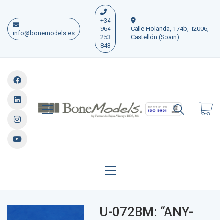
+34
964
Calle Holanda, 174b, 12006,
info@bonemodels.es
253
Castellón (Spain)
843
U-072BM: “ANY-