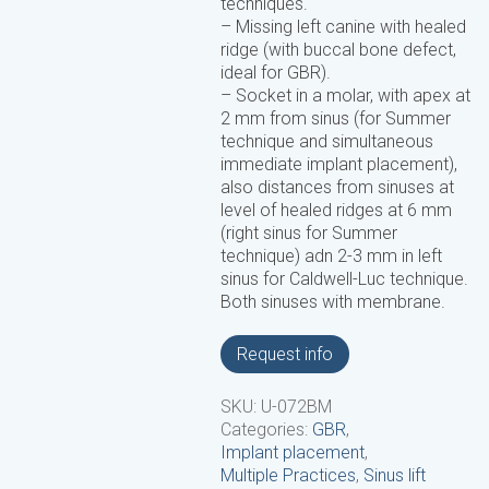
techniques.
– Missing left canine with healed
ridge (with buccal bone defect,
ideal for GBR).
– Socket in a molar, with apex at
2 mm from sinus (for Summer
technique and simultaneous
immediate implant placement),
also distances from sinuses at
level of healed ridges at 6 mm
(right sinus for Summer
technique) adn 2-3 mm in left
sinus for Caldwell-Luc technique.
Both sinuses with membrane.
Request info
SKU:
U-072BM
Categories:
GBR
,
Implant placement
,
Multiple Practices
,
Sinus lift