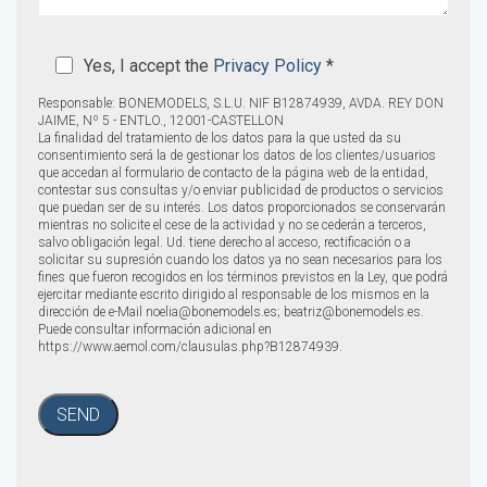
Yes, I accept the
Privacy Policy
*
Responsable: BONEMODELS, S.L.U. NIF B12874939, AVDA. REY DON
JAIME, Nº 5 - ENTLO., 12001-CASTELLON
La finalidad del tratamiento de los datos para la que usted da su
consentimiento será la de gestionar los datos de los clientes/usuarios
que accedan al formulario de contacto de la página web de la entidad,
contestar sus consultas y/o enviar publicidad de productos o servicios
que puedan ser de su interés. Los datos proporcionados se conservarán
mientras no solicite el cese de la actividad y no se cederán a terceros,
salvo obligación legal. Ud. tiene derecho al acceso, rectificación o a
solicitar su supresión cuando los datos ya no sean necesarios para los
fines que fueron recogidos en los términos previstos en la Ley, que podrá
ejercitar mediante escrito dirigido al responsable de los mismos en la
dirección de e-Mail noelia@bonemodels.es; beatriz@bonemodels.es.
Puede consultar información adicional en
https://www.aemol.com/clausulas.php?B12874939.