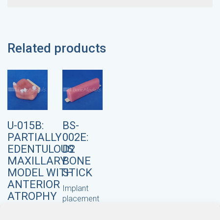
Related products
U-015B:
BS-
PARTIALLY
002E:
EDENTULOUS
D2
MAXILLARY
BONE
MODEL WITH
STICK
ANTERIOR
Implant
ATROPHY
placement
AND SOFT
,
Suturing
TISSUE