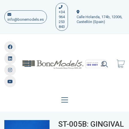
+34
964
Calle Holanda, 174b, 12006,
info@bonemodels.es
253
Castellón (Spain)
843
ST-005B: GINGIVAL